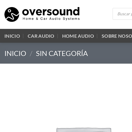
Saltar
Búsqueda
al
de
productos
contenido
INICIO
CAR AUDIO
HOME AUDIO
SOBRE NOS
INICIO
/
SIN CATEGORÍA