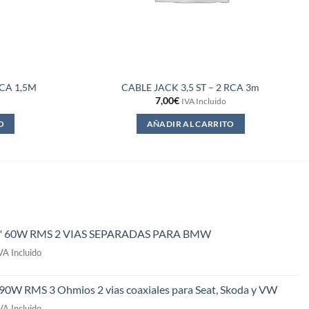
RCA 1,5M
CABLE JACK 3,5 ST – 2 RCA 3m
7,00
€
IVA Incluido
O
AÑADIR AL CARRITO
" 60W RMS 2 VIAS SEPARADAS PARA BMW
l
VA Incluido
recio
ctual
 90W RMS 3 Ohmios 2 vias coaxiales para Seat, Skoda y VW
s:
l
49,00€.
VA Incluido