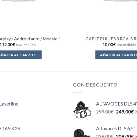
rplay / Android auto / Modelo 1
CABLE PHILIPS 3 RCA-3 
112,00
€
10,00
€
IVA Incluido
IVA Incluido
AÑADIR AL CARRITO
AÑADIR AL CARRIT
CON DESCUENTO
Laserline
ALTAVOCES DLS 4
El
E
299,00
€
249,00
€
I
precio
p
original
a
ES 165 K2S
Altavoces DLS 6,5"
era:
e
El
E
239,00
€
209,00
€
299,00€.
2
I