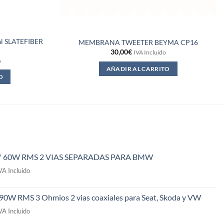
al SLATEFIBER
MEMBRANA TWEETER BEYMA CP16
30,00
€
IVA Incluido
o
AÑADIR AL CARRITO
O
" 60W RMS 2 VIAS SEPARADAS PARA BMW
l
VA Incluido
recio
ctual
 90W RMS 3 Ohmios 2 vias coaxiales para Seat, Skoda y VW
s:
l
49,00€.
VA Incluido
recio