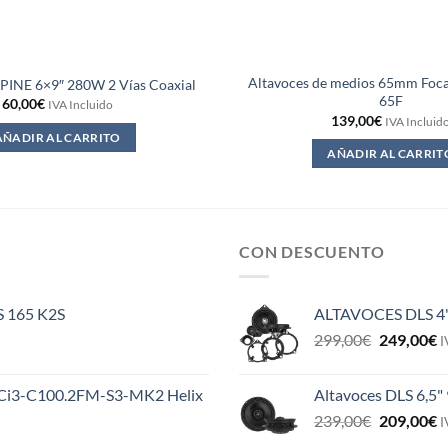
Altavoces de medios 65mm Foc
PINE 6×9″ 280W 2 Vías Coaxial
65F
60,00
€
IVA Incluido
139,00
€
IVA Incluid
AÑADIR AL CARRITO
AÑADIR AL CARRIT
CON DESCUENTO
ES 165 K2S
ALTAVOCES DLS 4
El
E
299,00
€
249,00
€
I
precio
p
original
a
MS Ci3-C100.2FM-S3-MK2 Helix
Altavoces DLS 6,5"
era:
e
El
E
239,00
€
209,00
€
299,00€.
2
I
precio
p