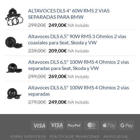
ALTAVOCES DLS 4" 60W RMS 2 VIAS
SEPARADAS PARA BMW
El
El
299,00
€
249,00
€
IVA Incluido
precio
precio
Altavoces DLS 6,5" 90W RMS 3 Ohmios 2 vias
original
actual
coaxiales para Seat, Skoda y VW
era:
es:
El
El
239,00
€
209,00
€
299,00€.
249,00€.
IVA Incluido
precio
precio
Altavoces DLS 6,5" 100W RMS 4 Ohmios 2 vias
original
actual
separadas para Seat, Skoda y VW
era:
es:
El
El
299,00
€
269,00
€
239,00€.
209,00€.
IVA Incluido
precio
precio
Altavoces DLS 6,5" 100W RMS 4 Ohmios 2 vias
original
actual
separadas
era:
es:
El
El
279,00
€
249,00
€
299,00€.
269,00€.
IVA Incluido
precio
precio
original
actual
era:
es:
279,00€.
249,00€.
SOBRE NOSOTROS
POLITICA DE PRIVACIDAD
AVISO LEGAL