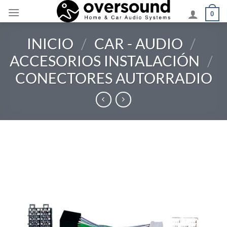
Saltar
0
al
contenido
INICIO
/
CAR - AUDIO
/
ACCESORIOS INSTALACIÓN
/
CONECTORES AUTORRADIO