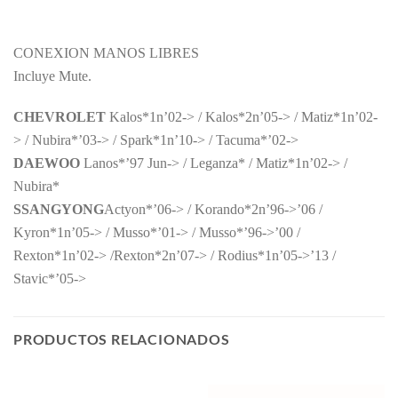
CONEXION MANOS LIBRES
Incluye Mute.
CHEVROLET
Kalos*1n’02-> / Kalos*2n’05-> / Matiz*1n’02-
> / Nubira*’03-> / Spark*1n’10-> / Tacuma*’02->
DAEWOO
Lanos*’97 Jun-> / Leganza* / Matiz*1n’02-> /
Nubira*
SSANGYONG
Actyon*’06-> / Korando*2n’96->’06 /
Kyron*1n’05-> / Musso*’01-> / Musso*’96->’00 /
Rexton*1n’02-> /Rexton*2n’07-> / Rodius*1n’05->’13 /
Stavic*’05->
PRODUCTOS RELACIONADOS