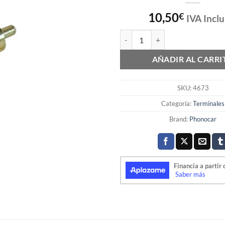
10,50
€
IVA Inclu
Conector coaxial RCA Phonocar 
AÑADIR AL CARRI
SKU:
4673
Categoría:
Terminales
Brand:
Phonocar