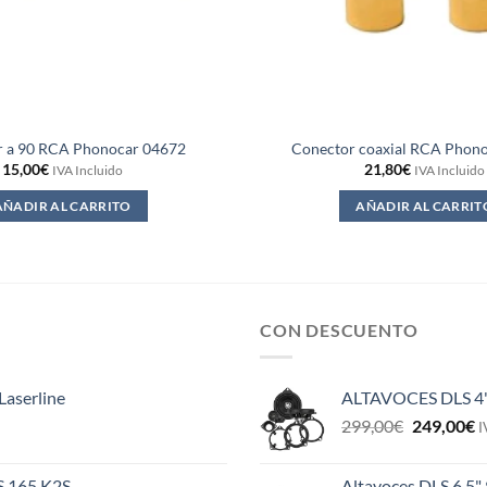
r a 90 RCA Phonocar 04672
Conector coaxial RCA Phon
15,00
€
21,80
€
IVA Incluido
IVA Incluido
AÑADIR AL CARRITO
AÑADIR AL CARRIT
CON DESCUENTO
Laserline
ALTAVOCES DLS 4
El
E
299,00
€
249,00
€
I
precio
p
original
a
ES 165 K2S
Altavoces DLS 6,5"