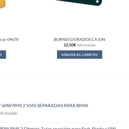
ocar 04670
BORNES DORADOS CAJON
12,50
€
IVA Incluido
O
AÑADIR AL CARRITO
" 60W RMS 2 VIAS SEPARADAS PARA BMW
l
VA Incluido
recio
ctual
 90W RMS 3 Ohmios 2 vias coaxiales para Seat, Skoda y VW