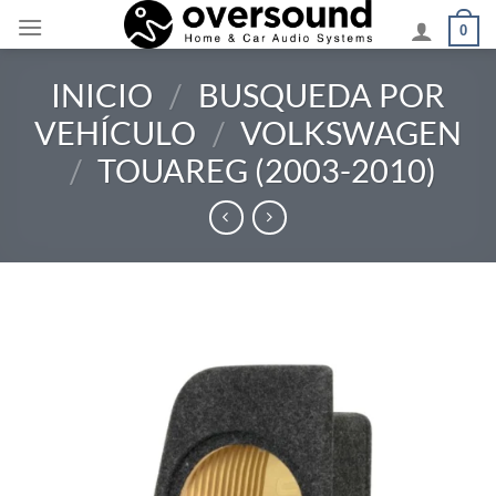
Saltar
0
al
contenido
INICIO
/
BUSQUEDA POR
VEHÍCULO
/
VOLKSWAGEN
/
TOUAREG (2003-2010)