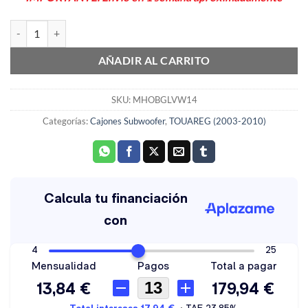
Cajón Subwoofer 8" negro VW Touareg 2002>2010 MHOBGLVW14 c
AÑADIR AL CARRITO
SKU:
MHOBGLVW14
Categorías:
Cajones Subwoofer
,
TOUAREG (2003-2010)