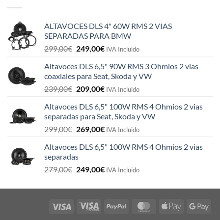
ALTAVOCES DLS 4" 60W RMS 2 VIAS
SEPARADAS PARA BMW
El
El
299,00
€
249,00
€
IVA Incluido
precio
precio
Altavoces DLS 6,5" 90W RMS 3 Ohmios 2 vias
original
actual
coaxiales para Seat, Skoda y VW
era:
es:
El
El
239,00
€
209,00
€
299,00€.
249,00€.
IVA Incluido
precio
precio
Altavoces DLS 6,5" 100W RMS 4 Ohmios 2 vias
original
actual
separadas para Seat, Skoda y VW
era:
es:
El
El
299,00
€
269,00
€
239,00€.
209,00€.
IVA Incluido
precio
precio
Altavoces DLS 6,5" 100W RMS 4 Ohmios 2 vias
original
actual
separadas
era:
es:
El
El
279,00
€
249,00
€
299,00€.
269,00€.
IVA Incluido
precio
precio
original
actual
era:
es:
279,00€.
249,00€.