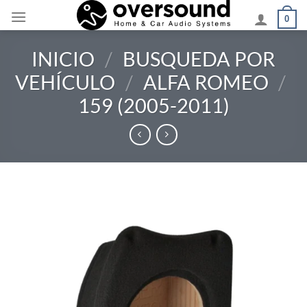
Saltar
0
al
contenido
INICIO
/
BUSQUEDA POR
VEHÍCULO
/
ALFA ROMEO
/
159 (2005-2011)