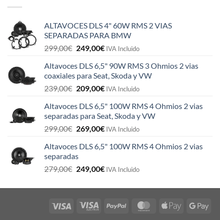
ALTAVOCES DLS 4" 60W RMS 2 VIAS
SEPARADAS PARA BMW
El
El
299,00
€
249,00
€
IVA Incluido
precio
precio
Altavoces DLS 6,5" 90W RMS 3 Ohmios 2 vias
original
actual
coaxiales para Seat, Skoda y VW
era:
es:
El
El
239,00
€
209,00
€
299,00€.
249,00€.
IVA Incluido
precio
precio
Altavoces DLS 6,5" 100W RMS 4 Ohmios 2 vias
original
actual
separadas para Seat, Skoda y VW
era:
es:
El
El
299,00
€
269,00
€
239,00€.
209,00€.
IVA Incluido
precio
precio
Altavoces DLS 6,5" 100W RMS 4 Ohmios 2 vias
original
actual
separadas
era:
es:
El
El
279,00
€
249,00
€
299,00€.
269,00€.
IVA Incluido
precio
precio
original
actual
era:
es:
279,00€.
249,00€.