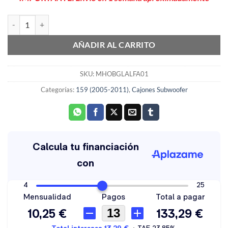
Cajón Subwoofer 8" negro Alfa Romeo 159 2005> MHOBGLALFA01 c
AÑADIR AL CARRITO
SKU:
MHOBGLALFA01
Categorías:
159 (2005-2011)
,
Cajones Subwoofer