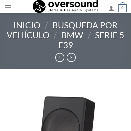
Saltar
0
al
contenido
INICIO
/
BUSQUEDA POR
VEHÍCULO
/
BMW
/
SERIE 5
E39