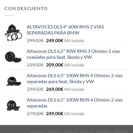
CON DESCUENTO
ALTAVOCES DLS 4" 60W RMS 2 VIAS
SEPARADAS PARA BMW
El
El
299,00
€
249,00
€
IVA Incluido
precio
precio
Altavoces DLS 6,5" 90W RMS 3 Ohmios 2 vias
original
actual
coaxiales para Seat, Skoda y VW
era:
es:
El
El
239,00
€
209,00
€
299,00€.
249,00€.
IVA Incluido
precio
precio
Altavoces DLS 6,5" 100W RMS 4 Ohmios 2 vias
original
actual
separadas para Seat, Skoda y VW
era:
es:
El
El
299,00
€
269,00
€
239,00€.
209,00€.
IVA Incluido
precio
precio
Altavoces DLS 6,5" 100W RMS 4 Ohmios 2 vias
original
actual
separadas
era:
es:
El
El
279,00
€
249,00
€
299,00€.
269,00€.
IVA Incluido
precio
precio
original
actual
era:
es: