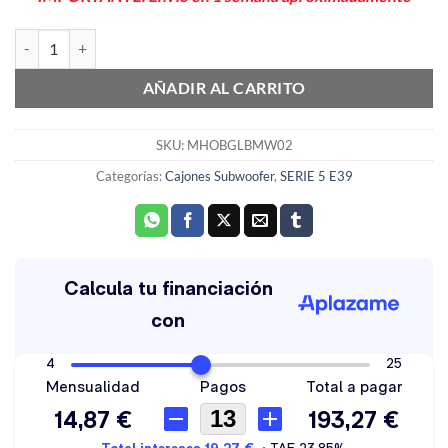
Cajón Subwoofer 8" negro BMW 5 (E39) sedan 1996>2003 MHOBG
AÑADIR AL CARRITO
SKU:
MHOBGLBMW02
Categorías:
Cajones Subwoofer
,
SERIE 5 E39