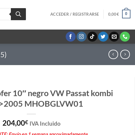
0
ACCEDER / REGISTRARSE
0,00
€
5)
fer 10″ negro VW Passat kombi
6>2005 MHOBGLVW01
204,00
€
IVA Incluido
E: Envío en 1 semana aproximadamente