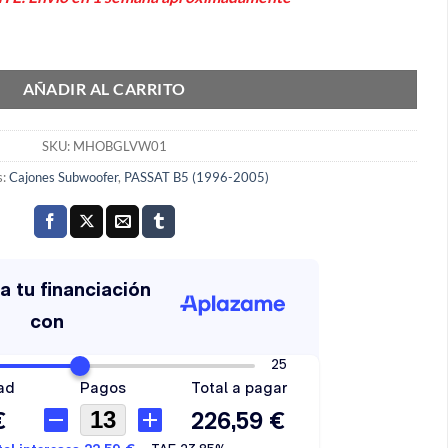
 Passat kombi 1996>2005 MHOBGLVW01 cantidad
AÑADIR AL CARRITO
SKU:
MHOBGLVW01
s:
Cajones Subwoofer
,
PASSAT B5 (1996-2005)