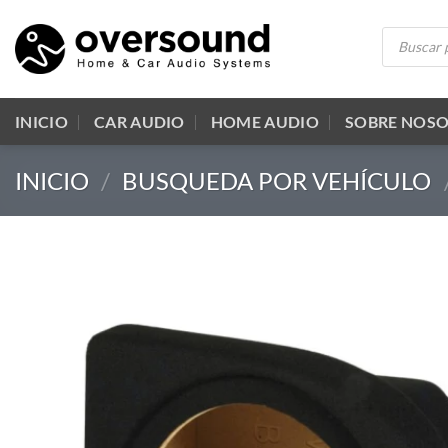
Saltar
Búsqueda
al
de
productos
contenido
INICIO
CAR AUDIO
HOME AUDIO
SOBRE NOS
INICIO
/
BUSQUEDA POR VEHÍCULO