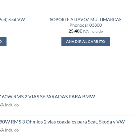
(2ud) Seat VW
SOPORTE ALTAVOZ MULTIMARCAS
Phonocar 03800
25,40
€
IVA Incluido
O
AÑADIR AL CARRITO
" 60W RMS 2 VIAS SEPARADAS PARA BMW
l
VA Incluido
recio
ctual
 90W RMS 3 Ohmios 2 vias coaxiales para Seat, Skoda y VW
s:
l
49,00€.
VA Incluido
recio