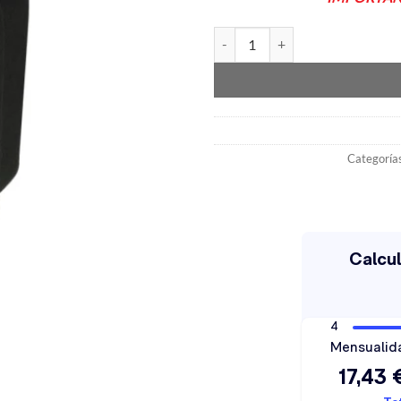
Cajón Subwoofer 10" negro VW
Categoría