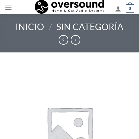
Saltar
0
al
contenido
INICIO
/
SIN CATEGORÍA