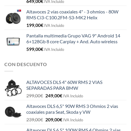
649,00
€
IVA Incluido
Altavoces 2 vías coaxiales 4" - 3 ohmios - 80W
RMS Ci3-C100.2FM-S3-MK2 Helix
199,00
€
IVA Incluido
Pantalla multimedia Grupo VAG 9" Android 14
6+128Gb 8 core Carplay + And. Auto wireless
599,00
€
IVA Incluido
CON DESCUENTO
ALTAVOCES DLS 4" 60W RMS 2 VIAS
SEPARADAS PARA BMW
El
El
299,00
€
249,00
€
IVA Incluido
precio
precio
Altavoces DLS 6,5" 90W RMS 3 Ohmios 2 vias
original
actual
coaxiales para Seat, Skoda y VW
era:
es:
El
El
239,00
€
209,00
€
299,00€.
249,00€.
IVA Incluido
precio
precio
Altavoces DLS 6,5" 100W RMS 4 Ohmios 2 vias