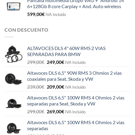
Pantalla multimedia Grupo VAG 9" Android 14
6+128Gb 8 core Carplay + And. Auto wireless
599,00
€
IVA Incluido
CON DESCUENTO
ALTAVOCES DLS 4" 60W RMS 2 VIAS
SEPARADAS PARA BMW
El
El
299,00
€
249,00
€
IVA Incluido
precio
precio
Altavoces DLS 6,5" 90W RMS 3 Ohmios 2 vias
original
actual
coaxiales para Seat, Skoda y VW
era:
es:
El
El
239,00
€
209,00
€
299,00€.
249,00€.
IVA Incluido
precio
precio
Altavoces DLS 6,5" 100W RMS 4 Ohmios 2 vias
original
actual
separadas para Seat, Skoda y VW
era:
es:
El
El
299,00
€
269,00
€
239,00€.
209,00€.
IVA Incluido
precio
precio
Altavoces DLS 6,5" 100W RMS 4 Ohmios 2 vias
original
actual
separadas
era:
es: