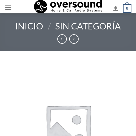
Saltar
0
al
contenido
INICIO
/
SIN CATEGORÍA