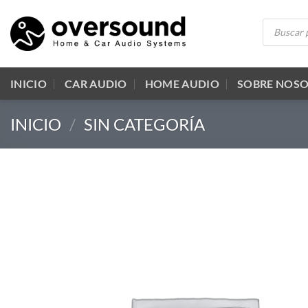
Saltar
Búsqueda
al
de
productos
contenido
INICIO
CAR AUDIO
HOME AUDIO
SOBRE NOS
INICIO
/
SIN CATEGORÍA