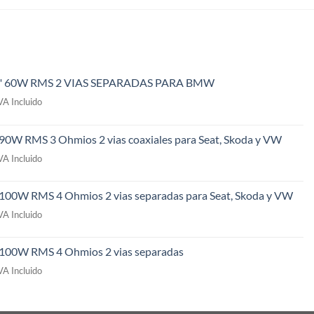
" 60W RMS 2 VIAS SEPARADAS PARA BMW
l
VA Incluido
recio
ctual
 90W RMS 3 Ohmios 2 vias coaxiales para Seat, Skoda y VW
s:
l
49,00€.
VA Incluido
recio
ctual
 100W RMS 4 Ohmios 2 vias separadas para Seat, Skoda y VW
s:
l
09,00€.
VA Incluido
recio
ctual
" 100W RMS 4 Ohmios 2 vias separadas
s:
l
69,00€.
VA Incluido
recio
ctual
s: