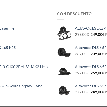
CON DESCUENTO
Laserline
ALTAVOCES DLS 4
El
E
299,00
€
249,00
€
I
precio
p
original
a
ES 165 K2S
Altavoces DLS 6,5"
era:
e
El
E
239,00
€
209,00
€
299,00€.
2
I
precio
p
original
a
MS Ci3-C100.2FM-S3-MK2 Helix
Altavoces DLS 6,5"
era:
e
El
E
299,00
€
269,00
€
239,00€.
2
I
precio
p
original
a
8Gb 8 core Carplay + And.
Altavoces DLS 6,5
era:
e
El
E
279,00
€
249,00
€
299,00€.
2
I
precio
p
original
a
era:
e