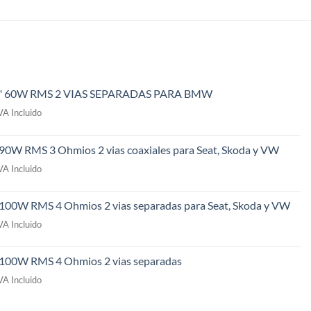
" 60W RMS 2 VIAS SEPARADAS PARA BMW
l
VA Incluido
recio
ctual
 90W RMS 3 Ohmios 2 vias coaxiales para Seat, Skoda y VW
s:
l
49,00€.
VA Incluido
recio
ctual
 100W RMS 4 Ohmios 2 vias separadas para Seat, Skoda y VW
s:
l
09,00€.
VA Incluido
recio
ctual
" 100W RMS 4 Ohmios 2 vias separadas
s:
l
69,00€.
VA Incluido
recio
ctual