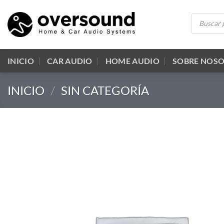
Saltar
Búsqueda
al
de
productos
contenido
INICIO
CAR AUDIO
HOME AUDIO
SOBRE NOS
INICIO
/
SIN CATEGORÍA