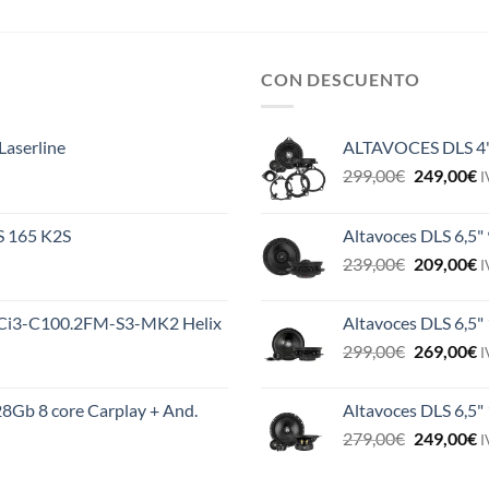
CON DESCUENTO
Laserline
ALTAVOCES DLS 4
El
E
299,00
€
249,00
€
I
precio
p
original
a
ES 165 K2S
Altavoces DLS 6,5"
era:
e
El
E
239,00
€
209,00
€
299,00€.
2
I
precio
p
original
a
MS Ci3-C100.2FM-S3-MK2 Helix
Altavoces DLS 6,5"
era:
e
El
E
299,00
€
269,00
€
239,00€.
2
I
precio
p
original
a
8Gb 8 core Carplay + And.
Altavoces DLS 6,5
era:
e
El
E
279,00
€
249,00
€
299,00€.
2
I
precio
p
original
a