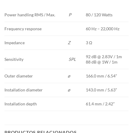
Power handling RMS / Max.
P
80 / 120 Watts
Frequency response
60 Hz – 22,000 Hz
Impedance
Z
3 Ω
92 dB @ 2.83V / 1m
Sensitivity
SPL
88 dB @ 1W / 1m
Outer diameter
ø
166.0 mm / 6.54”
Installation diameter
ø
143.0 mm / 5.63”
Installation depth
61.4 mm / 2.42”
PRODUCTOS RELACIONADOS