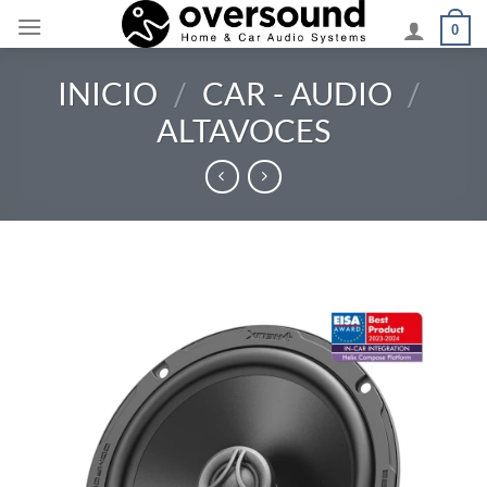
Saltar
0
al
contenido
INICIO
/
CAR - AUDIO
/
ALTAVOCES