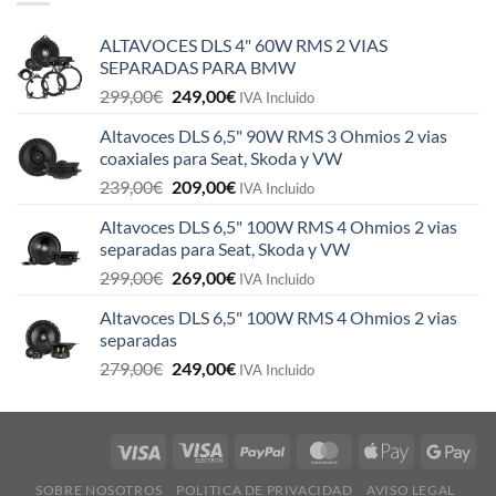
ALTAVOCES DLS 4" 60W RMS 2 VIAS
SEPARADAS PARA BMW
El
El
299,00
€
249,00
€
IVA Incluido
precio
precio
Altavoces DLS 6,5" 90W RMS 3 Ohmios 2 vias
original
actual
coaxiales para Seat, Skoda y VW
era:
es:
El
El
239,00
€
209,00
€
299,00€.
249,00€.
IVA Incluido
precio
precio
Altavoces DLS 6,5" 100W RMS 4 Ohmios 2 vias
original
actual
separadas para Seat, Skoda y VW
era:
es:
El
El
299,00
€
269,00
€
239,00€.
209,00€.
IVA Incluido
precio
precio
Altavoces DLS 6,5" 100W RMS 4 Ohmios 2 vias
original
actual
separadas
era:
es:
El
El
279,00
€
249,00
€
299,00€.
269,00€.
IVA Incluido
precio
precio
original
actual
era:
es:
279,00€.
249,00€.
SOBRE NOSOTROS
POLITICA DE PRIVACIDAD
AVISO LEGAL