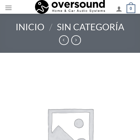
Saltar
0
al
contenido
INICIO
/
SIN CATEGORÍA