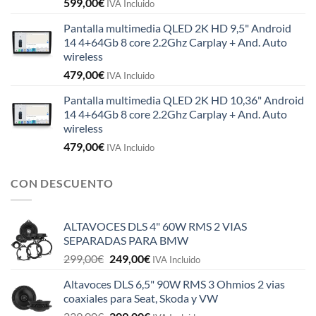
599,00
€
IVA Incluido
Pantalla multimedia QLED 2K HD 9,5" Android
14 4+64Gb 8 core 2.2Ghz Carplay + And. Auto
wireless
479,00
€
IVA Incluido
Pantalla multimedia QLED 2K HD 10,36" Android
14 4+64Gb 8 core 2.2Ghz Carplay + And. Auto
wireless
479,00
€
IVA Incluido
CON DESCUENTO
ALTAVOCES DLS 4" 60W RMS 2 VIAS
SEPARADAS PARA BMW
El
El
299,00
€
249,00
€
IVA Incluido
precio
precio
Altavoces DLS 6,5" 90W RMS 3 Ohmios 2 vias
original
actual
coaxiales para Seat, Skoda y VW
era:
es:
El
El