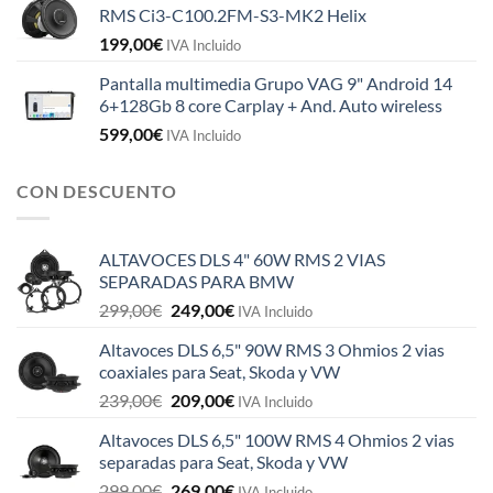
RMS Ci3-C100.2FM-S3-MK2 Helix
199,00
€
IVA Incluido
Pantalla multimedia Grupo VAG 9" Android 14
6+128Gb 8 core Carplay + And. Auto wireless
599,00
€
IVA Incluido
CON DESCUENTO
ALTAVOCES DLS 4" 60W RMS 2 VIAS
SEPARADAS PARA BMW
El
El
299,00
€
249,00
€
IVA Incluido
precio
precio
Altavoces DLS 6,5" 90W RMS 3 Ohmios 2 vias
original
actual
coaxiales para Seat, Skoda y VW
era:
es:
El
El
239,00
€
209,00
€
299,00€.
249,00€.
IVA Incluido
precio
precio
Altavoces DLS 6,5" 100W RMS 4 Ohmios 2 vias
original
actual
separadas para Seat, Skoda y VW
era:
es:
El
El
299,00
€
269,00
€
239,00€.
209,00€.
IVA Incluido