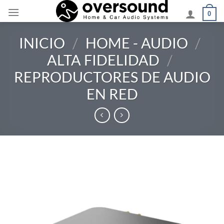
Saltar
0
al
contenido
INICIO
/
HOME - AUDIO
/
ALTA FIDELIDAD
/
REPRODUCTORES DE AUDIO
EN RED