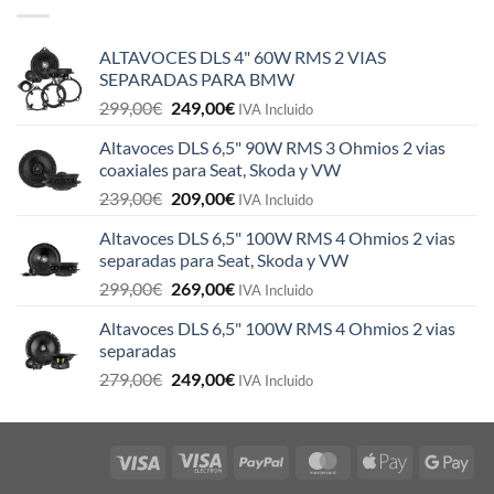
ALTAVOCES DLS 4" 60W RMS 2 VIAS
SEPARADAS PARA BMW
El
El
299,00
€
249,00
€
IVA Incluido
precio
precio
Altavoces DLS 6,5" 90W RMS 3 Ohmios 2 vias
original
actual
coaxiales para Seat, Skoda y VW
era:
es:
El
El
239,00
€
209,00
€
299,00€.
249,00€.
IVA Incluido
precio
precio
Altavoces DLS 6,5" 100W RMS 4 Ohmios 2 vias
original
actual
separadas para Seat, Skoda y VW
era:
es:
El
El
299,00
€
269,00
€
239,00€.
209,00€.
IVA Incluido
precio
precio
Altavoces DLS 6,5" 100W RMS 4 Ohmios 2 vias
original
actual
separadas
era:
es:
El
El
279,00
€
249,00
€
299,00€.
269,00€.
IVA Incluido
precio
precio
original
actual
era:
es:
279,00€.
249,00€.