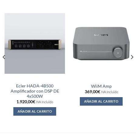
Ecler HADA-4B500
WiiM Amp
Amplificador con DSP DE
369,00
€
IVA Incluido
4x500W
AÑADIR AL CARRITO
1.920,00
€
IVA Incluido
AÑADIR AL CARRITO