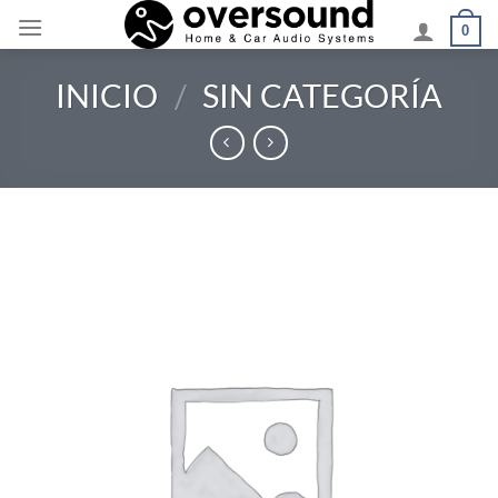
Saltar
0
al
contenido
INICIO
/
SIN CATEGORÍA