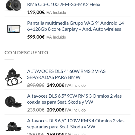
RMS Ci3-C100.2FM-S3-MK2 Helix
199,00
€
IVA Incluido
Pantalla multimedia Grupo VAG 9" Android 14
6+128Gb 8 core Carplay + And. Auto wireless
599,00
€
IVA Incluido
CON DESCUENTO
ALTAVOCES DLS 4" 60W RMS 2 VIAS
SEPARADAS PARA BMW
El
El
299,00
€
249,00
€
IVA Incluido
precio
precio
Altavoces DLS 6,5" 90W RMS 3 Ohmios 2 vias
original
actual
coaxiales para Seat, Skoda y VW
era:
es:
El
El
239,00
€
209,00
€
299,00€.
249,00€.
IVA Incluido
precio
precio
Altavoces DLS 6,5" 100W RMS 4 Ohmios 2 vias
original
actual
separadas para Seat, Skoda y VW
era:
es:
El
El
299,00
€
269,00
€
239,00€.
209,00€.
IVA Incluido