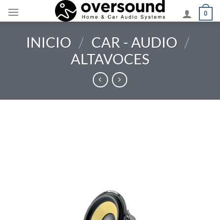
Saltar
0
al
contenido
INICIO
/
CAR - AUDIO
/
ALTAVOCES