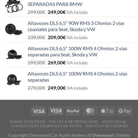
SEPARADAS PARA BMW
El
El
299,00
€
249,00
€
IVA Incluido
precio
precio
Altavoces DLS 6,5" 90W RMS 3 Ohmios 2 vias
original
actual
coaxiales para Seat, Skoda y VW
era:
es:
El
El
239,00
€
209,00
€
299,00€.
249,00€.
IVA Incluido
precio
precio
Altavoces DLS 6,5" 100W RMS 4 Ohmios 2 vias
original
actual
separadas para Seat, Skoda y VW
era:
es:
El
El
299,00
€
269,00
€
239,00€.
209,00€.
IVA Incluido
precio
precio
Altavoces DLS 6,5" 100W RMS 4 Ohmios 2 vias
original
actual
separadas
era:
es:
El
El
279,00
€
249,00
€
299,00€.
269,00€.
IVA Incluido
precio
precio
original
actual
era:
es:
279,00€.
249,00€.
SOBRE NOSOTROS
POLITICA DE PRIVACIDAD
AVISO LEGAL
CONDICIONES GENERALES DE VENTA
POLÍTICA DE COOKIES
Copyright Oversound Car Audio Systems ©
Oversound
|
Diseño