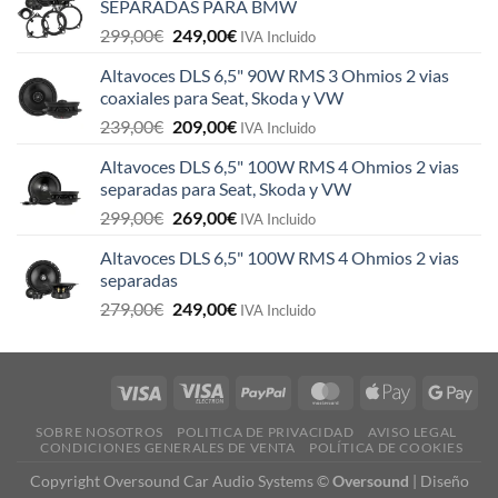
SEPARADAS PARA BMW
El
El
299,00
€
249,00
€
IVA Incluido
precio
precio
Altavoces DLS 6,5" 90W RMS 3 Ohmios 2 vias
original
actual
coaxiales para Seat, Skoda y VW
era:
es:
El
El
239,00
€
209,00
€
299,00€.
249,00€.
IVA Incluido
precio
precio
Altavoces DLS 6,5" 100W RMS 4 Ohmios 2 vias
original
actual
separadas para Seat, Skoda y VW
era:
es:
El
El
299,00
€
269,00
€
239,00€.
209,00€.
IVA Incluido
precio
precio
Altavoces DLS 6,5" 100W RMS 4 Ohmios 2 vias
original
actual
separadas
era:
es:
El
El
279,00
€
249,00
€
299,00€.
269,00€.
IVA Incluido
precio
precio
original
actual
era:
es:
279,00€.
249,00€.
SOBRE NOSOTROS
POLITICA DE PRIVACIDAD
AVISO LEGAL
CONDICIONES GENERALES DE VENTA
POLÍTICA DE COOKIES
Copyright Oversound Car Audio Systems ©
Oversound
|
Diseño