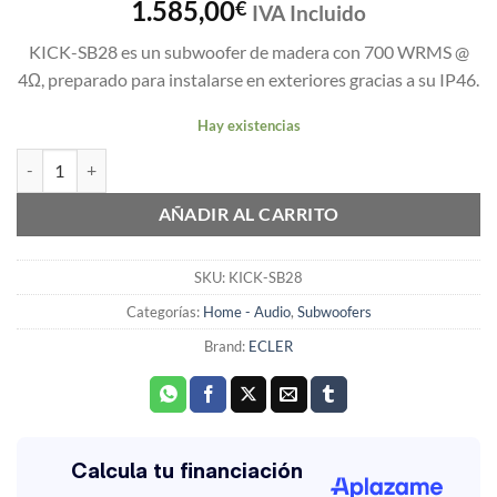
1.585,00
€
IVA Incluido
KICK-SB28 es un subwoofer de madera con 700 WRMS @
4Ω, preparado para instalarse en exteriores gracias a su IP46.
Hay existencias
Subwoofer Ecler interperie 2x8" 700W RMS A 4 Ohmios KICK-SB28 
AÑADIR AL CARRITO
SKU:
KICK-SB28
Categorías:
Home - Audio
,
Subwoofers
Brand:
ECLER