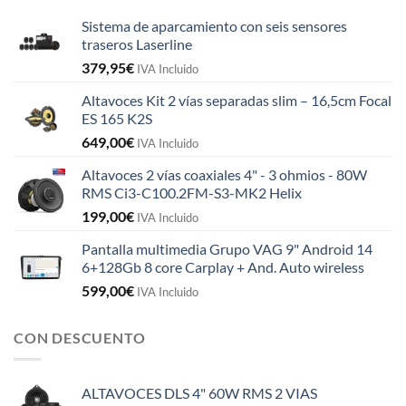
Sistema de aparcamiento con seis sensores
traseros Laserline
379,95
€
IVA Incluido
Altavoces Kit 2 vías separadas slim – 16,5cm Focal
ES 165 K2S
649,00
€
IVA Incluido
Altavoces 2 vías coaxiales 4" - 3 ohmios - 80W
RMS Ci3-C100.2FM-S3-MK2 Helix
199,00
€
IVA Incluido
Pantalla multimedia Grupo VAG 9" Android 14
6+128Gb 8 core Carplay + And. Auto wireless
599,00
€
IVA Incluido
CON DESCUENTO
ALTAVOCES DLS 4" 60W RMS 2 VIAS