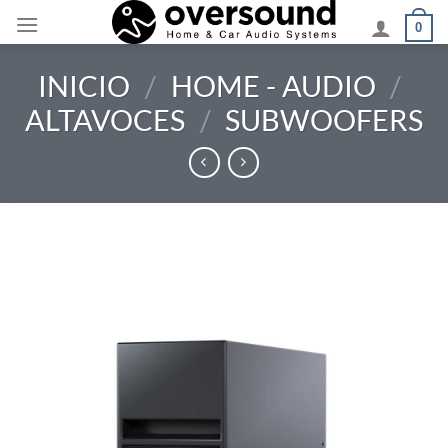
Saltar
0
al
contenido
INICIO
/
HOME - AUDIO
/
ALTAVOCES
/
SUBWOOFERS