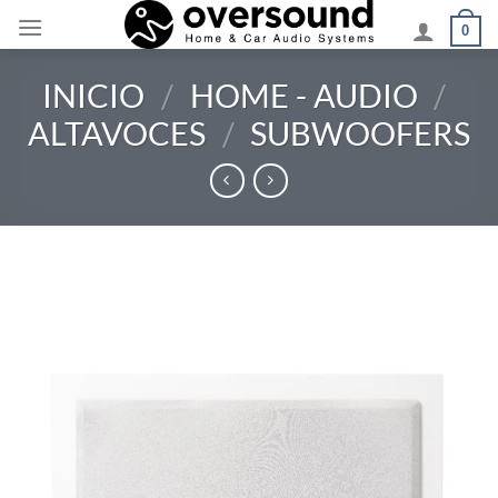
Saltar
0
al
contenido
INICIO
/
HOME - AUDIO
/
ALTAVOCES
/
SUBWOOFERS