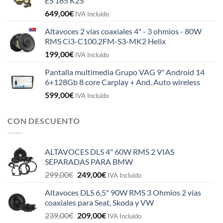
ES 165 K2S
649,00
€
IVA Incluido
Altavoces 2 vías coaxiales 4" - 3 ohmios - 80W
RMS Ci3-C100.2FM-S3-MK2 Helix
199,00
€
IVA Incluido
Pantalla multimedia Grupo VAG 9" Android 14
6+128Gb 8 core Carplay + And. Auto wireless
599,00
€
IVA Incluido
CON DESCUENTO
ALTAVOCES DLS 4" 60W RMS 2 VIAS
SEPARADAS PARA BMW
El
El
299,00
€
249,00
€
IVA Incluido
precio
precio
Altavoces DLS 6,5" 90W RMS 3 Ohmios 2 vias
original
actual
coaxiales para Seat, Skoda y VW
era:
es:
El
El
239,00
€
209,00
€
299,00€.
249,00€.
IVA Incluido