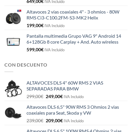
649,00
€
IVA Incluido
Altavoces 2 vías coaxiales 4" - 3 ohmios - 80W
RMS Ci3-C100.2FM-S3-MK2 Helix
199,00
€
IVA Incluido
Pantalla multimedia Grupo VAG 9" Android 14
6+128Gb 8 core Carplay + And. Auto wireless
599,00
€
IVA Incluido
CON DESCUENTO
ALTAVOCES DLS 4" 60W RMS 2 VIAS
SEPARADAS PARA BMW
El
El
299,00
€
249,00
€
IVA Incluido
precio
precio
Altavoces DLS 6,5" 90W RMS 3 Ohmios 2 vias
original
actual
coaxiales para Seat, Skoda y VW
era:
es:
El
El
239,00
€
209,00
€
299,00€.
249,00€.
IVA Incluido
precio
precio
Altavoces DLS 6,5" 100W RMS 4 Ohmios 2 vias