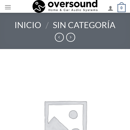
Saltar
0
al
contenido
INICIO
/
SIN CATEGORÍA