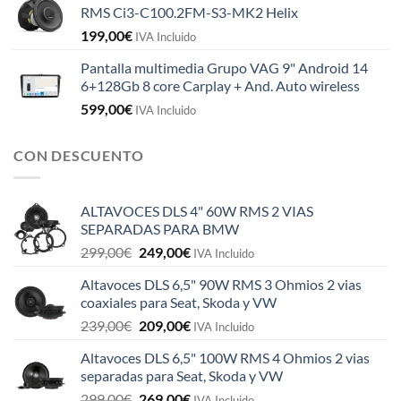
RMS Ci3-C100.2FM-S3-MK2 Helix
199,00
€
IVA Incluido
Pantalla multimedia Grupo VAG 9" Android 14
6+128Gb 8 core Carplay + And. Auto wireless
599,00
€
IVA Incluido
CON DESCUENTO
ALTAVOCES DLS 4" 60W RMS 2 VIAS
SEPARADAS PARA BMW
El
El
299,00
€
249,00
€
IVA Incluido
precio
precio
Altavoces DLS 6,5" 90W RMS 3 Ohmios 2 vias
original
actual
coaxiales para Seat, Skoda y VW
era:
es:
El
El
239,00
€
209,00
€
299,00€.
249,00€.
IVA Incluido
precio
precio
Altavoces DLS 6,5" 100W RMS 4 Ohmios 2 vias
original
actual
separadas para Seat, Skoda y VW
era:
es:
El
El
299,00
€
269,00
€
239,00€.
209,00€.
IVA Incluido