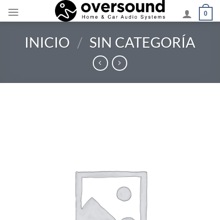
Saltar
0
al
contenido
INICIO
/
SIN CATEGORÍA