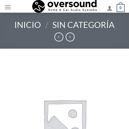
Saltar
0
al
contenido
INICIO
/
SIN CATEGORÍA