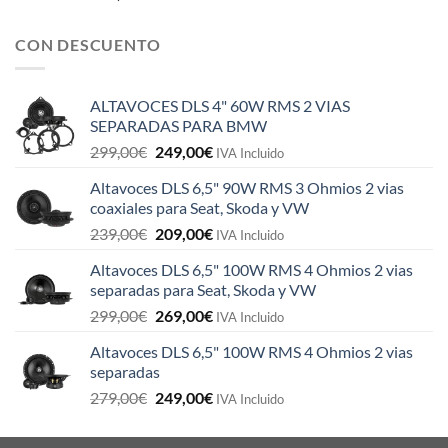
CON DESCUENTO
ALTAVOCES DLS 4" 60W RMS 2 VIAS
SEPARADAS PARA BMW
El
El
299,00
€
249,00
€
IVA Incluido
precio
precio
Altavoces DLS 6,5" 90W RMS 3 Ohmios 2 vias
original
actual
coaxiales para Seat, Skoda y VW
era:
es:
El
El
239,00
€
209,00
€
299,00€.
249,00€.
IVA Incluido
precio
precio
Altavoces DLS 6,5" 100W RMS 4 Ohmios 2 vias
original
actual
separadas para Seat, Skoda y VW
era:
es:
El
El
299,00
€
269,00
€
239,00€.
209,00€.
IVA Incluido
precio
precio
Altavoces DLS 6,5" 100W RMS 4 Ohmios 2 vias
original
actual
separadas
era:
es:
El
El
279,00
€
249,00
€
299,00€.
269,00€.
IVA Incluido
precio
precio
original
actual