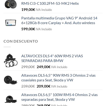
RMS Ci3-C100.2FM-S3-MK2 Helix
199,00
€
IVA Incluido
Pantalla multimedia Grupo VAG 9" Android 14
6+128Gb 8 core Carplay + And. Auto wireless
599,00
€
IVA Incluido
CON DESCUENTO
ALTAVOCES DLS 4" 60W RMS 2 VIAS
SEPARADAS PARA BMW
El
El
299,00
€
249,00
€
IVA Incluido
precio
precio
Altavoces DLS 6,5" 90W RMS 3 Ohmios 2 vias
original
actual
coaxiales para Seat, Skoda y VW
era:
es:
El
El
239,00
€
209,00
€
299,00€.
249,00€.
IVA Incluido
precio
precio
Altavoces DLS 6,5" 100W RMS 4 Ohmios 2 vias
original
actual
separadas para Seat, Skoda y VW
era:
es:
El
El
299,00
€
269,00
€
239,00€.
209,00€.
IVA Incluido