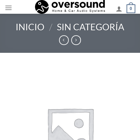
Saltar
0
al
contenido
INICIO
/
SIN CATEGORÍA