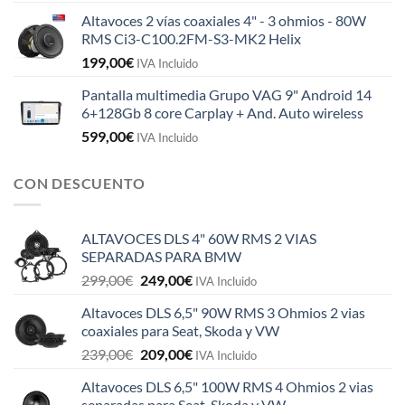
Altavoces 2 vías coaxiales 4" - 3 ohmios - 80W
RMS Ci3-C100.2FM-S3-MK2 Helix
199,00
€
IVA Incluido
Pantalla multimedia Grupo VAG 9" Android 14
6+128Gb 8 core Carplay + And. Auto wireless
599,00
€
IVA Incluido
CON DESCUENTO
ALTAVOCES DLS 4" 60W RMS 2 VIAS
SEPARADAS PARA BMW
El
El
299,00
€
249,00
€
IVA Incluido
precio
precio
Altavoces DLS 6,5" 90W RMS 3 Ohmios 2 vias
original
actual
coaxiales para Seat, Skoda y VW
era:
es:
El
El
239,00
€
209,00
€
299,00€.
249,00€.
IVA Incluido
precio
precio
Altavoces DLS 6,5" 100W RMS 4 Ohmios 2 vias
original
actual
separadas para Seat, Skoda y VW