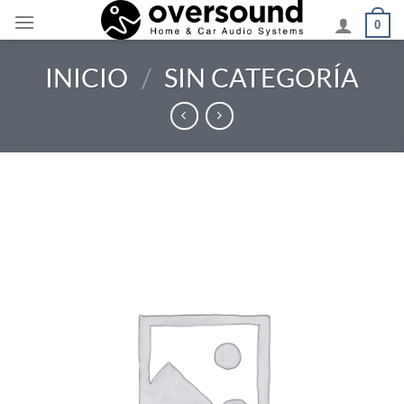
Saltar
0
al
contenido
INICIO
/
SIN CATEGORÍA