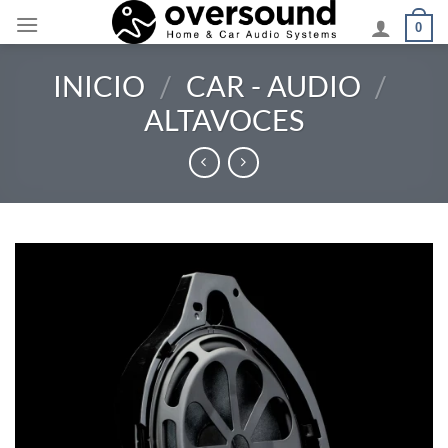
Saltar
0
al
contenido
INICIO
/
CAR - AUDIO
/
ALTAVOCES