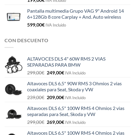
IVA Incluido
Pantalla multimedia Grupo VAG 9" Android 14
6+128Gb 8 core Carplay + And. Auto wireless
599,00
€
IVA Incluido
CON DESCUENTO
ALTAVOCES DLS 4" 60W RMS 2 VIAS
SEPARADAS PARA BMW
El
El
299,00
€
249,00
€
IVA Incluido
precio
precio
Altavoces DLS 6,5" 90W RMS 3 Ohmios 2 vias
original
actual
coaxiales para Seat, Skoda y VW
era:
es:
El
El
239,00
€
209,00
€
299,00€.
249,00€.
IVA Incluido
precio
precio
Altavoces DLS 6,5" 100W RMS 4 Ohmios 2 vias
original
actual
separadas para Seat, Skoda y VW
era:
es:
El
El
299,00
€
269,00
€
239,00€.
209,00€.
IVA Incluido
precio
precio
Altavoces DLS 6,5" 100W RMS 4 Ohmios 2 vias
original
actual