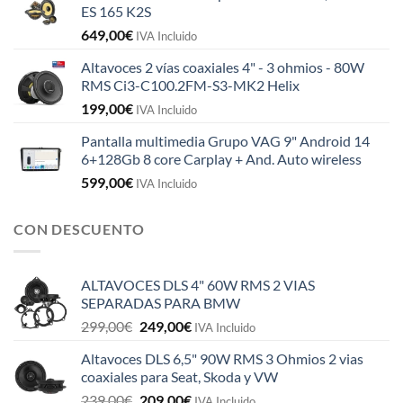
ES 165 K2S
649,00
€
IVA Incluido
Altavoces 2 vías coaxiales 4" - 3 ohmios - 80W
RMS Ci3-C100.2FM-S3-MK2 Helix
199,00
€
IVA Incluido
Pantalla multimedia Grupo VAG 9" Android 14
6+128Gb 8 core Carplay + And. Auto wireless
599,00
€
IVA Incluido
CON DESCUENTO
ALTAVOCES DLS 4" 60W RMS 2 VIAS
SEPARADAS PARA BMW
El
El
299,00
€
249,00
€
IVA Incluido
precio
precio
Altavoces DLS 6,5" 90W RMS 3 Ohmios 2 vias
original
actual
coaxiales para Seat, Skoda y VW
era:
es:
El
El
239,00
€
209,00
€
299,00€.
249,00€.
IVA Incluido