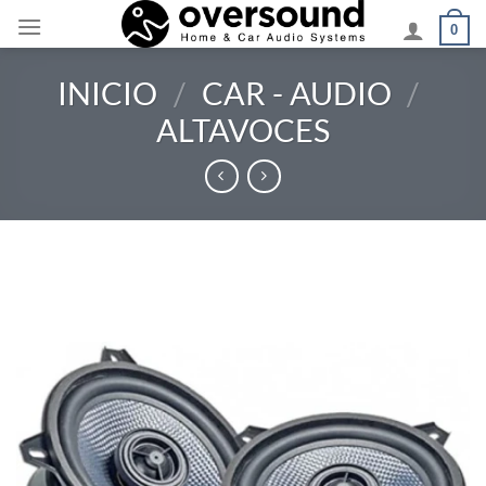
Saltar
0
al
contenido
INICIO
/
CAR - AUDIO
/
ALTAVOCES