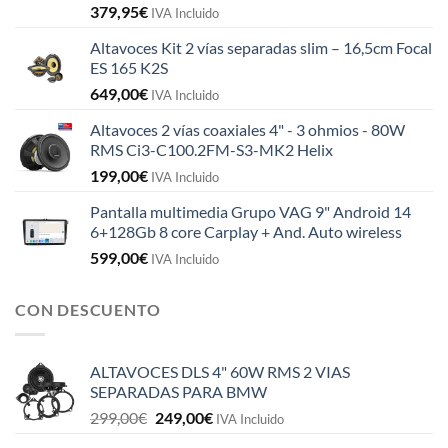
379,95
€
IVA Incluido
Altavoces Kit 2 vías separadas slim – 16,5cm Focal
ES 165 K2S
649,00
€
IVA Incluido
Altavoces 2 vías coaxiales 4" - 3 ohmios - 80W
RMS Ci3-C100.2FM-S3-MK2 Helix
199,00
€
IVA Incluido
Pantalla multimedia Grupo VAG 9" Android 14
6+128Gb 8 core Carplay + And. Auto wireless
599,00
€
IVA Incluido
CON DESCUENTO
ALTAVOCES DLS 4" 60W RMS 2 VIAS
SEPARADAS PARA BMW
El
El
299,00
€
249,00
€
IVA Incluido
precio
precio