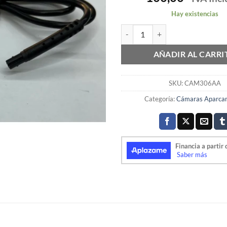
Hay existencias
CAMARA NTSC AHD 170º 1920x1
AÑADIR AL CARRI
SKU:
CAM306AA
Categoría:
Cámaras Aparca