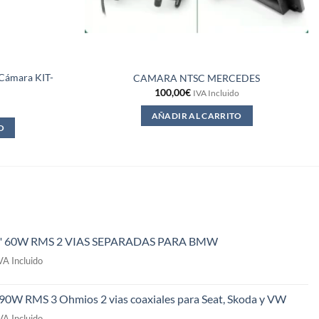
a Cámara KIT-
CAMARA NTSC MERCEDES
100,00
€
IVA Incluido
AÑADIR AL CARRITO
O
" 60W RMS 2 VIAS SEPARADAS PARA BMW
l
VA Incluido
recio
ctual
 90W RMS 3 Ohmios 2 vias coaxiales para Seat, Skoda y VW
s:
l
49,00€.
VA Incluido