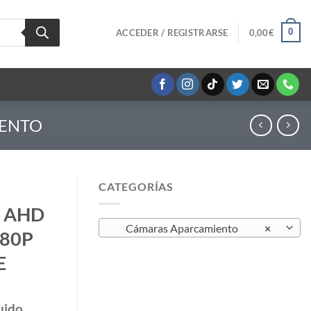
0
ACCEDER / REGISTRARSE
0,00
€
IENTO
CATEGORÍAS
 AHD
Cámaras Aparcamiento
×
080P
E
uido