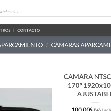
OTROS
CONTACTO
 APARCAMIENTO
/
CÁMARAS APARCAM
CAMARA NTSC
170º 1920x1
AJUSTABL
100,00
€
IVA Incl