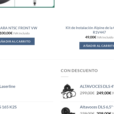
Kit de Instalación Alpine de l
ARA NTSC FRONT VW
R1V447
100,00
€
IVA Incluido
49,00
€
IVA Incluido
AÑADIR AL CARRITO
AÑADIR AL CARRIT
CON DESCUENTO
Laserline
ALTAVOCES DLS 4
El
E
299,00
€
249,00
€
I
precio
p
original
a
ES 165 K2S
Altavoces DLS 6,5"
era:
e
El
E
239,00
€
209,00
€
299,00€.
2
I