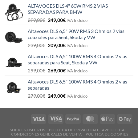
ALTAVOCES DLS 4" 60W RMS 2 VIAS
SEPARADAS PARA BMW
El
El
299,00
€
249,00
€
IVA Incluido
precio
precio
Altavoces DLS 6,5" 90W RMS 3 Ohmios 2 vias
original
actual
coaxiales para Seat, Skoda y VW
era:
es:
El
El
239,00
€
209,00
€
299,00€.
249,00€.
IVA Incluido
precio
precio
Altavoces DLS 6,5" 100W RMS 4 Ohmios 2 vias
original
actual
separadas para Seat, Skoda y VW
era:
es:
El
El
299,00
€
269,00
€
239,00€.
209,00€.
IVA Incluido
precio
precio
Altavoces DLS 6,5" 100W RMS 4 Ohmios 2 vias
original
actual
separadas
era:
es:
El
El
279,00
€
249,00
€
299,00€.
269,00€.
IVA Incluido
precio
precio
original
actual
era:
es:
279,00€.
249,00€.
SOBRE NOSOTROS
POLITICA DE PRIVACIDAD
AVISO LEGAL
CONDICIONES GENERALES DE VENTA
POLÍTICA DE COOKIES