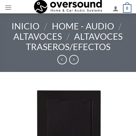
Saltar
0
al
contenido
INICIO
/
HOME - AUDIO
/
ALTAVOCES
/
ALTAVOCES
TRASEROS/EFECTOS