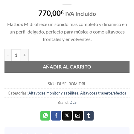
770,00
€
IVA Incluido
Flatbox Midi ofrece un sonido más completo y dinámico en
un perfil delgado, perfecto para música o como altavoces
frontales y envolventes.
CAJA DLS FLATBOX MIDI NEGRO SATINADO (PAREJA) cantidad
AÑADIR AL CARRITO
SKU:
DLSFLBOMIDBL
Categorías:
Altavoces monitor y satélites
,
Altavoces traseros/efectos
Brand:
DLS