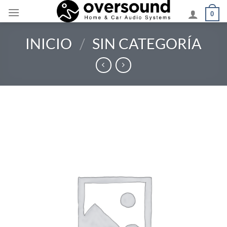
Saltar
0
al
contenido
INICIO
/
SIN CATEGORÍA