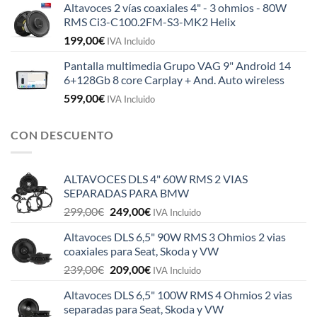
Altavoces 2 vías coaxiales 4" - 3 ohmios - 80W
RMS Ci3-C100.2FM-S3-MK2 Helix
199,00
€
IVA Incluido
Pantalla multimedia Grupo VAG 9" Android 14
6+128Gb 8 core Carplay + And. Auto wireless
599,00
€
IVA Incluido
CON DESCUENTO
ALTAVOCES DLS 4" 60W RMS 2 VIAS
SEPARADAS PARA BMW
El
El
299,00
€
249,00
€
IVA Incluido
precio
precio
Altavoces DLS 6,5" 90W RMS 3 Ohmios 2 vias
original
actual
coaxiales para Seat, Skoda y VW
era:
es:
El
El
239,00
€
209,00
€
299,00€.
249,00€.
IVA Incluido
precio
precio
Altavoces DLS 6,5" 100W RMS 4 Ohmios 2 vias
original
actual
separadas para Seat, Skoda y VW
era:
es: