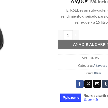
69,00
€
IVA Inclu
El R6EL es un subwoofer 
rendimiento diseñado para c
reflex de 7 a 15 litro
Blam subwoofer BA-R6 EL cantid
AÑADIR AL CARRI
SKU:
BA-R6 EL
Categoría:
Altavoces
Brand:
Blam