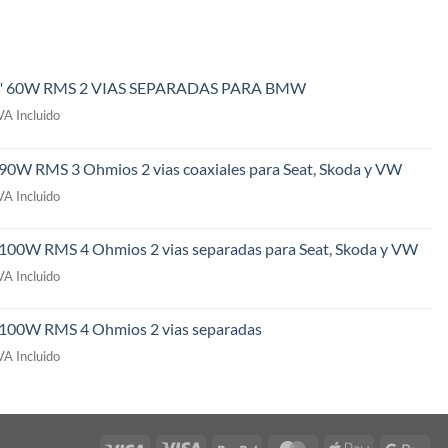
" 60W RMS 2 VIAS SEPARADAS PARA BMW
l
VA Incluido
recio
ctual
 90W RMS 3 Ohmios 2 vias coaxiales para Seat, Skoda y VW
s:
l
49,00€.
VA Incluido
recio
ctual
 100W RMS 4 Ohmios 2 vias separadas para Seat, Skoda y VW
s:
l
09,00€.
VA Incluido
recio
ctual
" 100W RMS 4 Ohmios 2 vias separadas
s:
l
69,00€.
VA Incluido
recio
ctual
s:
49,00€.