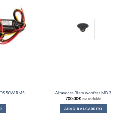
OS 50W RMS
Altavoces Blam woofers MB 3
700,00
€
IVA Incluido
O
AÑADIR AL CARRITO