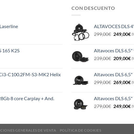
CON DESCUENTO
Laserline
ALTAVOCES DLS 4
El
E
299,00
€
249,00
€
I
precio
p
original
a
ES 165 K2S
Altavoces DLS 6,5"
era:
e
El
E
239,00
€
209,00
€
299,00€.
2
I
precio
p
original
a
MS Ci3-C100.2FM-S3-MK2 Helix
Altavoces DLS 6,5"
era:
e
El
E
299,00
€
269,00
€
239,00€.
2
I
precio
p
original
a
8Gb 8 core Carplay + And.
Altavoces DLS 6,5
era:
e
El
E
279,00
€
249,00
€
299,00€.
2
I
precio
p
original
a
era:
e
CIONES GENERALES DE VENTA
POLÍTICA DE COOKIES
279,00€.
2