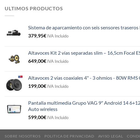
ULTIMOS PRODUCTOS
Sistema de aparcamiento con seis sensores traseros 
379,95
€
IVA Incluido
Altavoces Kit 2 vías separadas slim – 16,5cm Focal 
649,00
€
IVA Incluido
Altavoces 2 vías coaxiales 4" - 3 ohmios - 80W R
199,00
€
IVA Incluido
Pantalla multimedia Grupo VAG 9" Android 14 6+12
Auto wireless
599,00
€
IVA Incluido
SOBRE NOSOTROS
POLITICA DE PRIVACIDAD
AVISO LEGAL
CONDI