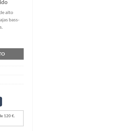
ido
de alto
ajas bass-
s.
ad
TO