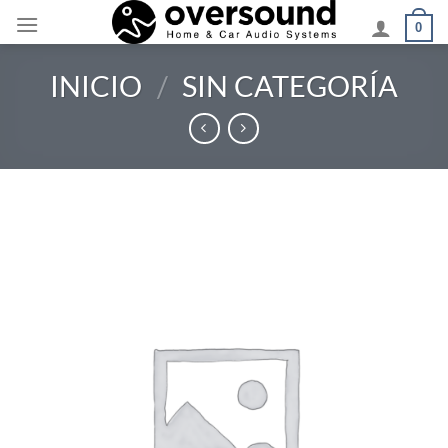
Saltar
0
al
contenido
INICIO
/
SIN CATEGORÍA