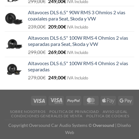
El
El
299,00
€
249,00
€
IVA Incluido
precio
precio
Altavoces DLS 6,5" 90W RMS 3 Ohmios 2 vias
original
actual
coaxiales para Seat, Skoda y VW
era:
es:
El
El
239,00
€
209,00
€
299,00€.
249,00€.
IVA Incluido
precio
precio
Altavoces DLS 6,5" 100W RMS 4 Ohmios 2 vias
original
actual
separadas para Seat, Skoda y VW
era:
es:
El
El
299,00
€
269,00
€
239,00€.
209,00€.
IVA Incluido
precio
precio
Altavoces DLS 6,5" 100W RMS 4 Ohmios 2 vias
original
actual
separadas
era:
es:
El
El
279,00
€
249,00
€
299,00€.
269,00€.
IVA Incluido
precio
precio
original
actual
era:
es:
279,00€.
249,00€.
SOBRE NOSOTROS
POLITICA DE PRIVACIDAD
AVISO LEGAL
CONDICIONES GENERALES DE VENTA
POLÍTICA DE COOKIES
Copyright Oversound Car Audio Systems ©
Oversound
|
Diseño
Web