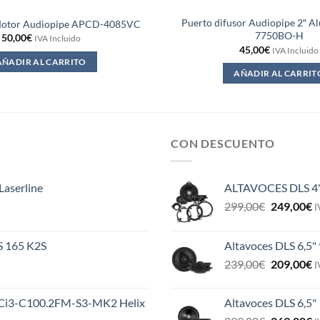
Puerto difusor Audiopipe 2″ A
otor Audiopipe APCD-4085VC
7750BO-H
50,00
€
IVA Incluido
45,00
€
IVA Incluido
AÑADIR AL CARRITO
AÑADIR AL CARRIT
CON DESCUENTO
Laserline
ALTAVOCES DLS 4
El
E
299,00
€
249,00
€
I
precio
p
original
a
ES 165 K2S
Altavoces DLS 6,5"
era:
e
El
E
239,00
€
209,00
€
299,00€.
2
I
precio
p
original
a
MS Ci3-C100.2FM-S3-MK2 Helix
Altavoces DLS 6,5"
era:
e