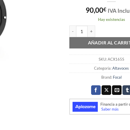
90,00
€
IVA Inclu
Hay existencias
ALT. FOCAL 6,5" 110W MAX. 2 VI
AÑADIR AL CARRI
SKU:
ACX165S
Categoría:
Altavoces
Brand:
Focal