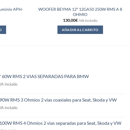
luminio APH-
WOOFER BEYMA 12″ 12GA50 250W RMS A 8
OHMIO
130,00
€
IVA Incluido
O
AÑADIR AL CARRITO
" 60W RMS 2 VIAS SEPARADAS PARA BMW
l
VA Incluido
recio
ctual
 90W RMS 3 Ohmios 2 vias coaxiales para Seat, Skoda y VW
s:
l
49,00€.
VA Incluido
recio
ctual
 100W RMS 4 Ohmios 2 vias separadas para Seat, Skoda y VW
s: