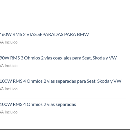
" 60W RMS 2 VIAS SEPARADAS PARA BMW
l
VA Incluido
recio
ctual
 90W RMS 3 Ohmios 2 vias coaxiales para Seat, Skoda y VW
s:
l
49,00€.
VA Incluido
recio
ctual
 100W RMS 4 Ohmios 2 vias separadas para Seat, Skoda y VW
s:
l
09,00€.
VA Incluido
recio
ctual
" 100W RMS 4 Ohmios 2 vias separadas
s:
l
69,00€.
VA Incluido
recio
ctual
s: