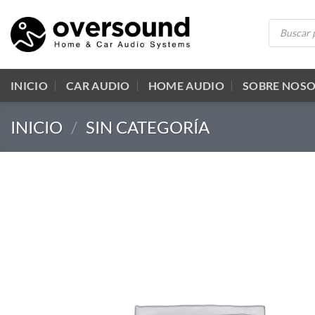
Saltar
Búsqueda
al
de
productos
contenido
INICIO
CAR AUDIO
HOME AUDIO
SOBRE NOS
INICIO
/
SIN CATEGORÍA