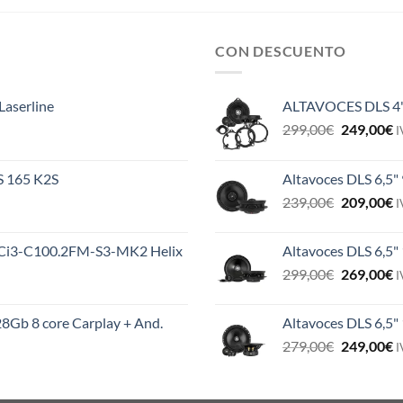
CON DESCUENTO
Laserline
ALTAVOCES DLS 4
El
E
299,00
€
249,00
€
I
precio
p
original
a
ES 165 K2S
Altavoces DLS 6,5"
era:
e
El
E
239,00
€
209,00
€
299,00€.
2
I
precio
p
original
a
MS Ci3-C100.2FM-S3-MK2 Helix
Altavoces DLS 6,5"
era:
e
El
E
299,00
€
269,00
€
239,00€.
2
I
precio
p
original
a
8Gb 8 core Carplay + And.
Altavoces DLS 6,5
era:
e
El
E
279,00
€
249,00
€
299,00€.
2
I
precio
p
original
a
era:
e