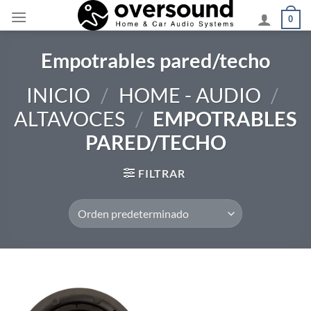
Saltar
0
al
contenido
Empotrables pared/techo
INICIO
/
HOME - AUDIO
/
ALTAVOCES
/
EMPOTRABLES
PARED/TECHO
FILTRAR