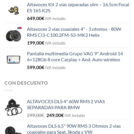
Altavoces Kit 2 vías separadas slim – 16,5cm Focal
ES 165 K2S
649,00
€
IVA Incluido
Altavoces 2 vías coaxiales 4" - 3 ohmios - 80W
RMS Ci3-C100.2FM-S3-MK2 Helix
199,00
€
IVA Incluido
Pantalla multimedia Grupo VAG 9" Android 14
6+128Gb 8 core Carplay + And. Auto wireless
599,00
€
IVA Incluido
CON DESCUENTO
ALTAVOCES DLS 4" 60W RMS 2 VIAS
SEPARADAS PARA BMW
El
El
299,00
€
249,00
€
IVA Incluido
precio
precio
Altavoces DLS 6,5" 90W RMS 3 Ohmios 2 vias
original
actual
coaxiales para Seat, Skoda y VW
era:
es: