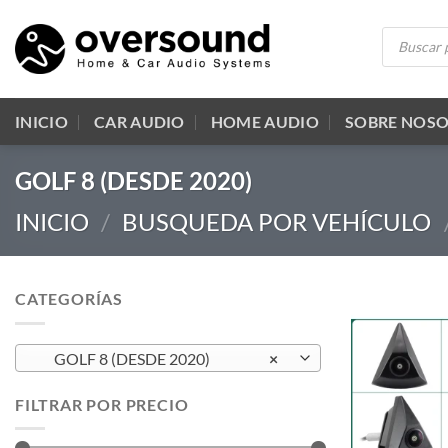
Saltar
Búsqueda
al
de
productos
contenido
INICIO
CAR AUDIO
HOME AUDIO
SOBRE NOS
GOLF 8 (DESDE 2020)
INICIO
/
BUSQUEDA POR VEHÍCULO
CATEGORÍAS
GOLF 8 (DESDE 2020)
×
FILTRAR POR PRECIO