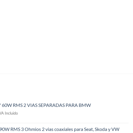
" 60W RMS 2 VIAS SEPARADAS PARA BMW
l
VA Incluido
recio
ctual
 90W RMS 3 Ohmios 2 vias coaxiales para Seat, Skoda y VW
s: