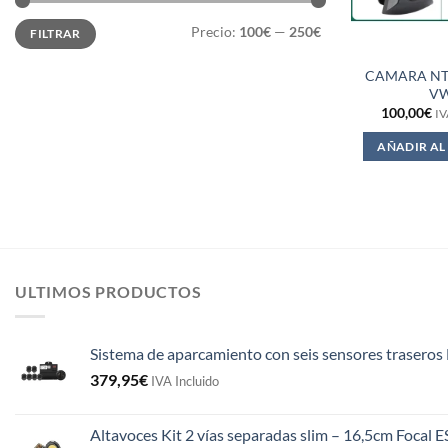
Precio
Precio
Precio:
100€
—
250€
FILTRAR
mínimo
máximo
CAMARA NT
V
100,00
€
IV
AÑADIR AL
ULTIMOS PRODUCTOS
Sistema de aparcamiento con seis sensores traseros 
379,95
€
IVA Incluido
Altavoces Kit 2 vías separadas slim – 16,5cm Focal 