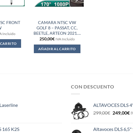
SC FRONT
CAMARA NTSC VW
W
GOLF 8 – PASSAT, CC,
BEETLE, ARTEON 2021….
A Incluido
250,00
€
IVA Incluido
 CARRITO
AÑADIR AL CARRITO
CON DESCUENTO
Laserline
ALTAVOCES DLS 4
El
E
299,00
€
249,00
€
I
precio
p
original
a
ES 165 K2S
Altavoces DLS 6,5"
era:
e