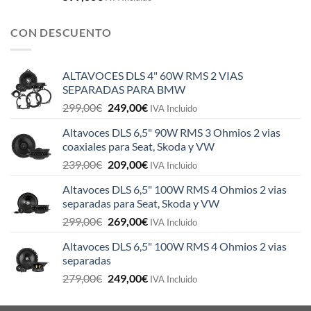
CON DESCUENTO
ALTAVOCES DLS 4" 60W RMS 2 VIAS
SEPARADAS PARA BMW
El
El
299,00
€
249,00
€
IVA Incluido
precio
precio
Altavoces DLS 6,5" 90W RMS 3 Ohmios 2 vias
original
actual
coaxiales para Seat, Skoda y VW
era:
es:
El
El
239,00
€
209,00
€
299,00€.
249,00€.
IVA Incluido
precio
precio
Altavoces DLS 6,5" 100W RMS 4 Ohmios 2 vias
original
actual
separadas para Seat, Skoda y VW
era:
es:
El
El
299,00
€
269,00
€
239,00€.
209,00€.
IVA Incluido
precio
precio
Altavoces DLS 6,5" 100W RMS 4 Ohmios 2 vias
original
actual
separadas
era:
es:
El
El
279,00
€
249,00
€
299,00€.
269,00€.
IVA Incluido
precio
precio
original
actual