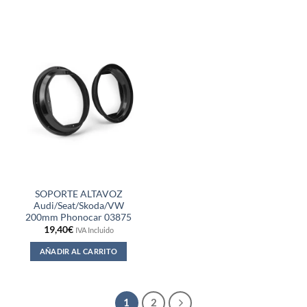
SOPORTE ALTAVOZ
Audi/Seat/Skoda/VW
200mm Phonocar 03875
19,40
€
IVA Incluido
AÑADIR AL CARRITO
1
2