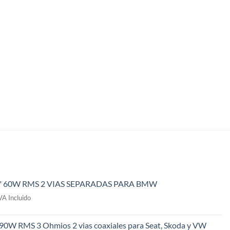
" 60W RMS 2 VIAS SEPARADAS PARA BMW
l
VA Incluido
recio
ctual
 90W RMS 3 Ohmios 2 vias coaxiales para Seat, Skoda y VW
s: