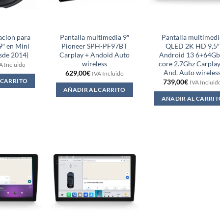
lacion para
Pantalla multimedia 9″
Pantalla multimedi
9″ en Mini
Pioneer SPH-PF97BT
QLED 2K HD 9,5″
sde 2014)
Carplay + Andoid Auto
Android 13 6+64Gb
wireless
core 2.7Ghz Carplay
A Incluido
And. Auto wireles
629,00
€
IVA Incluido
 CARRITO
739,00
€
IVA Incluid
AÑADIR AL CARRITO
AÑADIR AL CARRIT