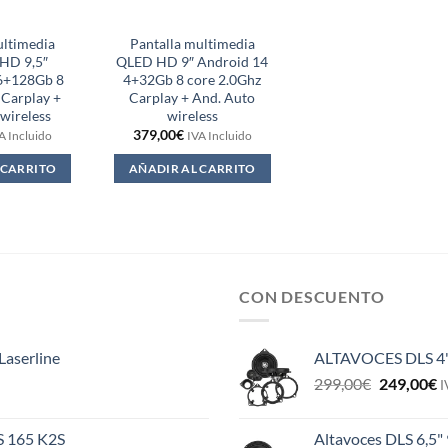
ultimedia
Pantalla multimedia
HD 9,5″
QLED HD 9″ Android 14
6+128Gb 8
4+32Gb 8 core 2.0Ghz
 Carplay +
Carplay + And. Auto
wireless
wireless
379,00
€
A Incluido
IVA Incluido
 CARRITO
AÑADIR AL CARRITO
CON DESCUENTO
Laserline
ALTAVOCES DLS 4
El
E
299,00
€
249,00
€
I
precio
p
original
a
ES 165 K2S
Altavoces DLS 6,5"
era:
e