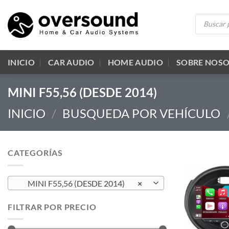
Saltar
Búsqueda
al
de
productos
contenido
INICIO
CAR AUDIO
HOME AUDIO
SOBRE NOS
MINI F55,56 (DESDE 2014)
INICIO
/
BUSQUEDA POR VEHÍCULO
CATEGORÍAS
MINI F55,56 (DESDE 2014)
×
FILTRAR POR PRECIO