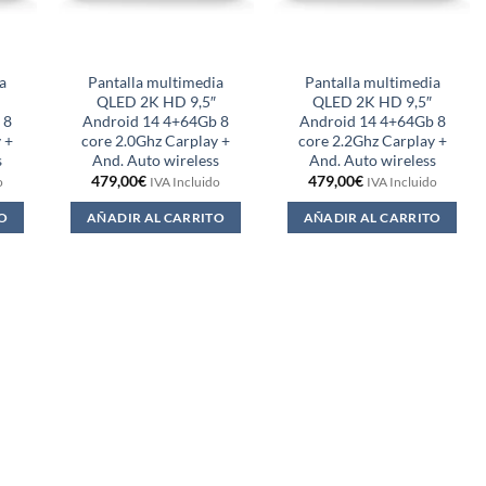
a
Pantalla multimedia
Pantalla multimedia
QLED 2K HD 9,5″
QLED 2K HD 9,5″
 8
Android 14 4+64Gb 8
Android 14 4+64Gb 8
 +
core 2.0Ghz Carplay +
core 2.2Ghz Carplay +
s
And. Auto wireless
And. Auto wireless
479,00
€
479,00
€
o
IVA Incluido
IVA Incluido
O
AÑADIR AL CARRITO
AÑADIR AL CARRITO