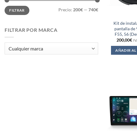
Precio
Precio
Precio:
200€
—
740€
FILTRAR
mínimo
máximo
Kit de insta
pantalla de 
FILTRAR POR MARCA
F55, 56 (De
200,00
€
IV
AÑADIR AL