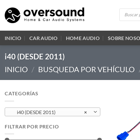
Saltar
Búsqueda
al
de
productos
contenido
INICIO
CAR AUDIO
HOME AUDIO
SOBRE NOS
i40 (DESDE 2011)
INICIO
/
BUSQUEDA POR VEHÍCULO
CATEGORÍAS
i40 (DESDE 2011)
×
FILTRAR POR PRECIO