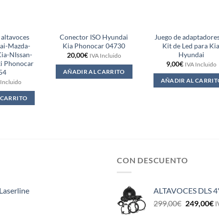
 altavoces
Conector ISO Hyundai
Juego de adaptadore
ai-Mazda-
Kia Phonocar 04730
Kit de Led para Kia
Kia-NIssan-
Hyundai
20,00
€
IVA Incluido
i Phonocar
9,00
€
IVA Incluido
54
AÑADIR AL CARRITO
AÑADIR AL CARRIT
 Incluido
 CARRITO
CON DESCUENTO
Laserline
ALTAVOCES DLS 4
El
E
299,00
€
249,00
€
I
precio
p