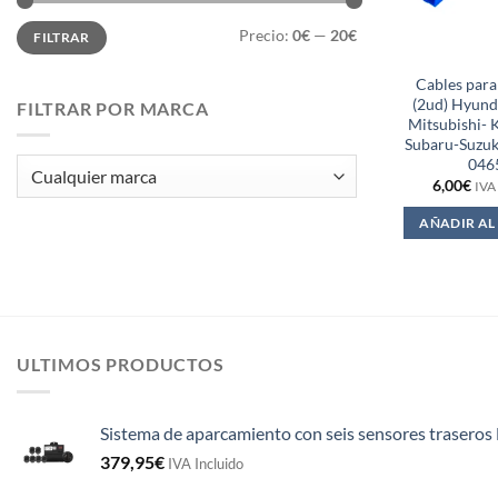
Precio
Precio
Precio:
0€
—
20€
FILTRAR
mínimo
máximo
Cables para
(2ud) Hyund
FILTRAR POR MARCA
Mitsubishi- 
Subaru-Suzuk
046
6,00
€
IVA
AÑADIR AL
ULTIMOS PRODUCTOS
Sistema de aparcamiento con seis sensores traseros 
379,95
€
IVA Incluido