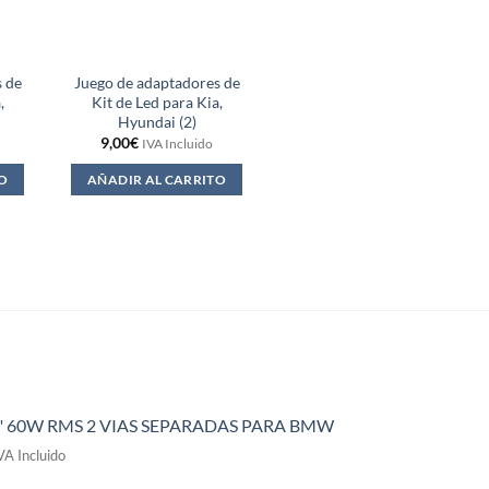
s de
Juego de adaptadores de
,
Kit de Led para Kia,
Hyundai (2)
9,00
€
IVA Incluido
O
AÑADIR AL CARRITO
" 60W RMS 2 VIAS SEPARADAS PARA BMW
l
VA Incluido
recio