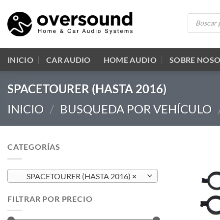
Saltar
Búsqueda
al
de
productos
contenido
INICIO
CAR AUDIO
HOME AUDIO
SOBRE NOS
SPACETOURER (HASTA 2016)
INICIO
/
BUSQUEDA POR VEHÍCULO
CATEGORÍAS
SPACETOURER (HASTA 2016)
×
FILTRAR POR PRECIO