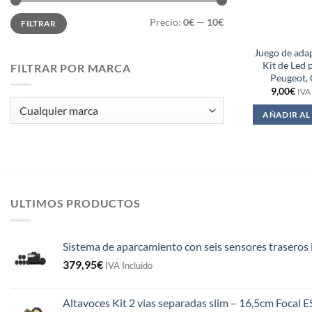
Precio
Precio
Precio:
0€
—
10€
FILTRAR
mínimo
máximo
Juego de ada
Kit de Led 
FILTRAR POR MARCA
Peugeot, 
9,00
€
IVA
AÑADIR AL
ULTIMOS PRODUCTOS
Sistema de aparcamiento con seis sensores traseros 
379,95
€
IVA Incluido
Altavoces Kit 2 vías separadas slim – 16,5cm Focal 