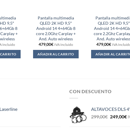
ultimedia
Pantalla multimedia
Pantalla multimedi
HD 9,5″
QLED 2K HD 9,5″
QLED 2K HD 9,5″
 6+64Gb 8
Android 14 4+64Gb 8
Android 14 4+64Gb
 Carplay +
core 2.0Ghz Carplay +
core 2.2Ghz Carplay
wireless
And. Auto wireless
And. Auto wireles
479,00
€
479,00
€
A Incluido
IVA Incluido
IVA Incluid
 CARRITO
AÑADIR AL CARRITO
AÑADIR AL CARRIT
CON DESCUENTO
Laserline
ALTAVOCES DLS 4
El
E
299,00
€
249,00
€
I
precio
p
original
a