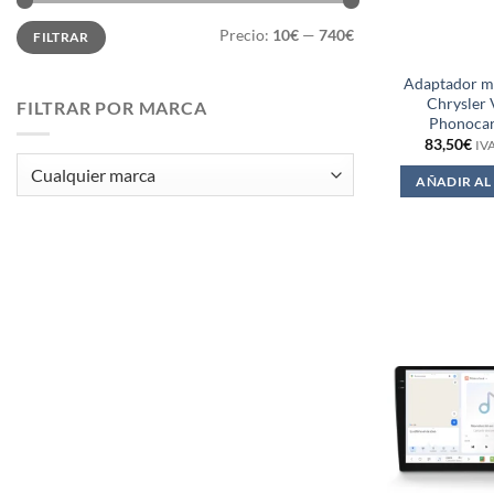
Precio
Precio
Precio:
10€
—
740€
FILTRAR
mínimo
máximo
Adaptador ma
Chrysler 
FILTRAR POR MARCA
Phonoca
83,50
€
IVA
AÑADIR AL