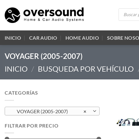
Saltar
Búsqueda
al
de
productos
contenido
INICIO
CAR AUDIO
HOME AUDIO
SOBRE NOS
VOYAGER (2005-2007)
INICIO
/
BUSQUEDA POR VEHÍCULO
CATEGORÍAS
VOYAGER (2005-2007)
×
FILTRAR POR PRECIO