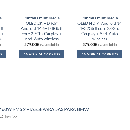
a
Pantalla multimedia
Pantalla multimedia
QLED 2K HD 9,5″
QLED HD 9″ Android 14
 8
Android 14 6+128Gb 8
4+32Gb 8 core 2.0Ghz
 +
core 2.7Ghz Carplay +
Carplay + And. Auto
s
And. Auto wireless
wireless
579,00
€
379,00
€
o
IVA Incluido
IVA Incluido
O
AÑADIR AL CARRITO
AÑADIR AL CARRITO
" 60W RMS 2 VIAS SEPARADAS PARA BMW
l
VA Incluido
recio
ctual