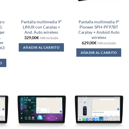
gro
Pantalla multimedia 9″
Pantalla multimedia 9″
0,
LINUX con Carplay +
Pioneer SPH-PF97BT
ger
And. Auto wireless
Carplay + Andoid Auto
,
wireless
329,00
€
IVA Incluido
er
629,00
€
IVA Incluido
263
AÑADIR AL CARRITO
AÑADIR AL CARRITO
O