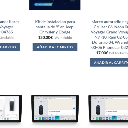
nos libres
Kit de instalacion para
Marco autoradio ne
Voyager
pantalla de 9″ en Jeep,
Cruiser 06, Neon 0
r 04765
Chrysler y Dodge
Voyager Grand Voya
99 -10, Ram 02-05
120,00
€
 Incluido
IVA Incluido
Durango 04, Wrangl
03-06 Phonocar 03
 CARRITO
AÑADIR AL CARRITO
17,00
€
IVA Incluido
AÑADIR AL CARRIT