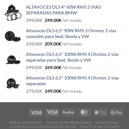
ALTAVOCES DLS 4" 60W RMS 2 VIAS
SEPARADAS PARA BMW
El
El
299,00
€
249,00
€
IVA Incluido
precio
precio
Altavoces DLS 6,5" 90W RMS 3 Ohmios 2 vias
original
actual
coaxiales para Seat, Skoda y VW
era:
es:
El
El
239,00
€
209,00
€
299,00€.
249,00€.
IVA Incluido
precio
precio
Altavoces DLS 6,5" 100W RMS 4 Ohmios 2 vias
original
actual
separadas para Seat, Skoda y VW
era:
es:
El
El
299,00
€
269,00
€
239,00€.
209,00€.
IVA Incluido
precio
precio
Altavoces DLS 6,5" 100W RMS 4 Ohmios 2 vias
original
actual
separadas
era:
es:
El
El
279,00
€
249,00
€
299,00€.
269,00€.
IVA Incluido
precio
precio
original
actual
era:
es:
279,00€.
249,00€.
SOBRE NOSOTROS
POLITICA DE PRIVACIDAD
AVISO LEGAL
CONDICIONES GENERALES DE VENTA
POLÍTICA DE COOKIES