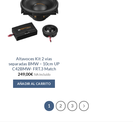
Altavoces Kit 2 vías
separadas BMW – 10cm UP
C42BMW- FRT.3 Match
249,00
€
IVA Incluido
AÑADIR AL CARRITO
1
2
3