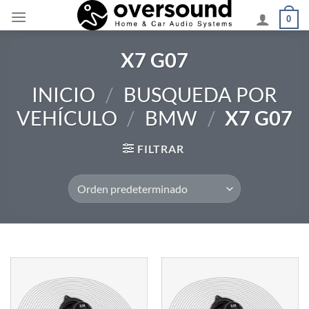
Saltar
0
al
contenido
X7 G07
INICIO
/
BUSQUEDA POR
VEHÍCULO
/
BMW
/
X7 G07
FILTRAR