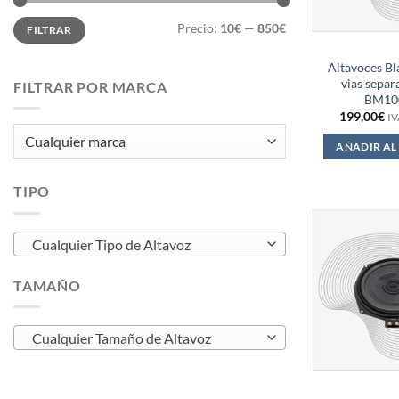
Precio
Precio
Precio:
10€
—
850€
FILTRAR
mínimo
máximo
Altavoces 
vias separ
FILTRAR POR MARCA
BM10
199,00
€
IV
AÑADIR AL
TIPO
Cualquier Tipo de Altavoz
TAMAÑO
Cualquier Tamaño de Altavoz