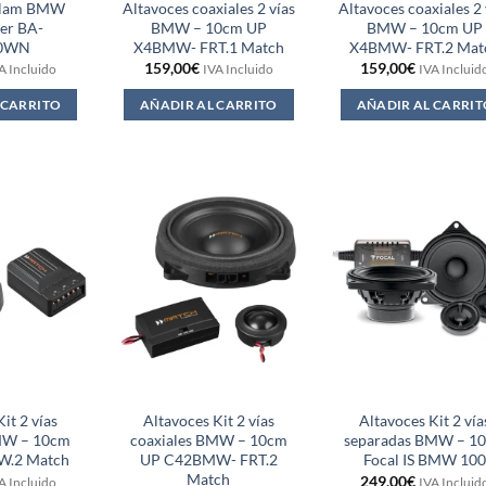
 Blam BMW
Altavoces coaxiales 2 vías
Altavoces coaxiales 2 
er BA-
BMW – 10cm UP
BMW – 10cm UP
0WN
X4BMW- FRT.1 Match
X4BMW- FRT.2 Mat
159,00
€
159,00
€
A Incluido
IVA Incluido
IVA Incluid
 CARRITO
AÑADIR AL CARRITO
AÑADIR AL CARRIT
it 2 vías
Altavoces Kit 2 vías
Altavoces Kit 2 vía
BMW – 10cm
coaxiales BMW – 10cm
separadas BMW – 1
W.2 Match
UP C42BMW- FRT.2
Focal IS BMW 10
Match
249,00
€
A Incluido
IVA Incluid