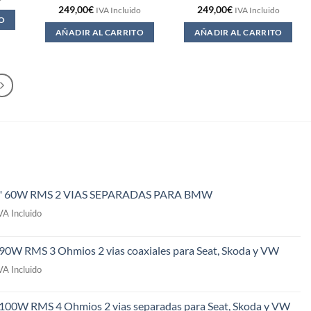
249,00
€
249,00
€
IVA Incluido
IVA Incluido
O
AÑADIR AL CARRITO
AÑADIR AL CARRITO
" 60W RMS 2 VIAS SEPARADAS PARA BMW
l
VA Incluido
recio
ctual
 90W RMS 3 Ohmios 2 vias coaxiales para Seat, Skoda y VW
s:
l
49,00€.
VA Incluido
recio
ctual
 100W RMS 4 Ohmios 2 vias separadas para Seat, Skoda y VW