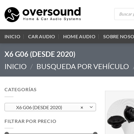
Saltar
Búsqueda
al
de
productos
contenido
INICIO
CAR AUDIO
HOME AUDIO
SOBRE NOS
X6 G06 (DESDE 2020)
INICIO
/
BUSQUEDA POR VEHÍCULO
CATEGORÍAS
X6 G06 (DESDE 2020)
×
FILTRAR POR PRECIO