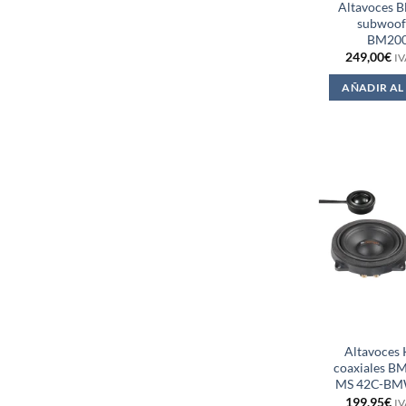
Altavoces
subwoof
BM20
249,00
€
IV
AÑADIR AL
Altavoces K
coaxiales 
MS 42C-BM
199,95
€
IV