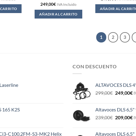
249,00
€
IVA Incluido
 CARRITO
AÑADIR AL CARRIT
AÑADIR AL CARRITO
1
2
3
CON DESCUENTO
Laserline
ALTAVOCES DLS 4
El
E
299,00
€
249,00
€
I
precio
p
original
a
ES 165 K2S
Altavoces DLS 6,5"
era:
e
El
E
239,00
€
209,00
€
299,00€.
2
I
precio
p
original
a
MS Ci3-C100.2FM-S3-MK2 Helix
Altavoces DLS 6,5"