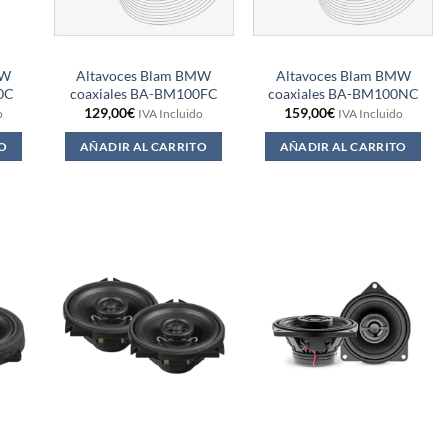
MW
Altavoces Blam BMW
Altavoces Blam BMW
0C
coaxiales BA-BM100FC
coaxiales BA-BM100NC
129,00
€
159,00
€
o
IVA Incluido
IVA Incluido
O
AÑADIR AL CARRITO
AÑADIR AL CARRITO