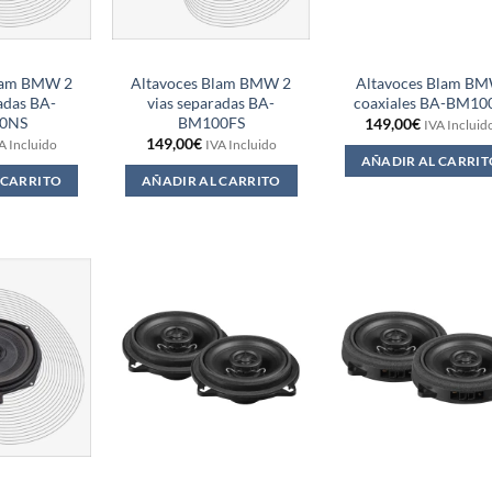
Blam BMW 2
Altavoces Blam BMW 2
Altavoces Blam B
adas BA-
vias separadas BA-
coaxiales BA-BM10
0NS
BM100FS
149,00
€
IVA Incluid
149,00
€
A Incluido
IVA Incluido
AÑADIR AL CARRIT
 CARRITO
AÑADIR AL CARRITO