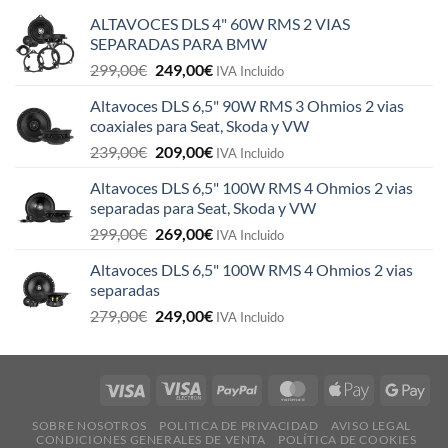
ALTAVOCES DLS 4" 60W RMS 2 VIAS
SEPARADAS PARA BMW
El
El
299,00
€
249,00
€
IVA Incluido
precio
precio
Altavoces DLS 6,5" 90W RMS 3 Ohmios 2 vias
original
actual
coaxiales para Seat, Skoda y VW
era:
es:
El
El
239,00
€
209,00
€
299,00€.
249,00€.
IVA Incluido
precio
precio
Altavoces DLS 6,5" 100W RMS 4 Ohmios 2 vias
original
actual
separadas para Seat, Skoda y VW
era:
es:
El
El
299,00
€
269,00
€
239,00€.
209,00€.
IVA Incluido
precio
precio
Altavoces DLS 6,5" 100W RMS 4 Ohmios 2 vias
original
actual
separadas
era:
es:
El
El
279,00
€
249,00
€
299,00€.
269,00€.
IVA Incluido
precio
precio
original
actual
era:
es:
279,00€.
249,00€.
SOBRE NOSOTROS
POLITICA DE PRIVACIDAD
AVISO LEGAL
CONDICIONES GENERALES DE VENTA
POLÍTICA DE COOKIES