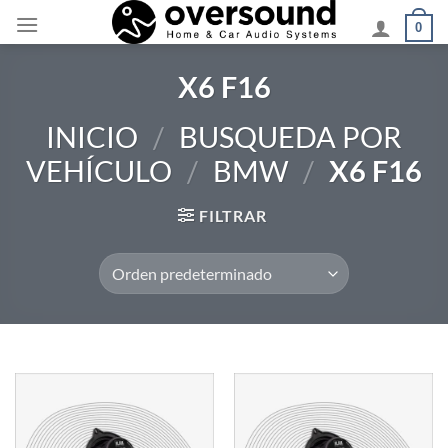
Saltar
0
al
contenido
X6 F16
INICIO
/
BUSQUEDA POR
VEHÍCULO
/
BMW
/
X6 F16
FILTRAR