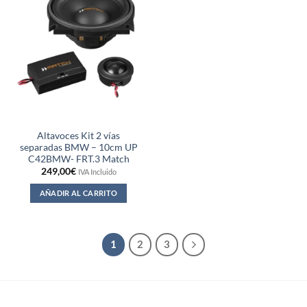
Altavoces Kit 2 vías
separadas BMW – 10cm UP
C42BMW- FRT.3 Match
249,00
€
IVA Incluido
AÑADIR AL CARRITO
1
2
3