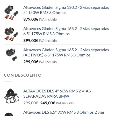
Altavoces Gladen Sigma 130.2 - 2 vias separadas
5" 150W RMS 3 Ohmios
379,00
€
IVA Incluido
Altavoces Gladen Sigma 165.2 - 2 vias separadas
6.5" 175W RMS 3 Ohmios
399,00
€
IVA Incluido
Altavoces Gladen Sigma 165.2 - 2 vias separadas
(ACTIVOS) 6.5" 175W RMS 3 Ohmios
299,00
€
IVA Incluido
CON DESCUENTO
ALTAVOCES DLS 4" 60W RMS 2 VIAS
SEPARADAS PARA BMW
El
El
299,00
€
249,00
€
IVA Incluido
precio
precio
Altavoces DLS 6,5" 90W RMS 3 Ohmios 2 vias
original
actual