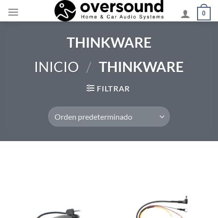
Saltar
0
al
contenido
THINKWARE
INICIO
/
THINKWARE
FILTRAR