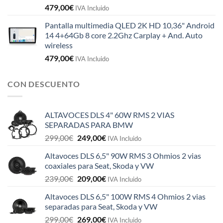
479,00
€
IVA Incluido
Pantalla multimedia QLED 2K HD 10,36" Android
14 4+64Gb 8 core 2.2Ghz Carplay + And. Auto
wireless
479,00
€
IVA Incluido
CON DESCUENTO
ALTAVOCES DLS 4" 60W RMS 2 VIAS
SEPARADAS PARA BMW
El
El
299,00
€
249,00
€
IVA Incluido
precio
precio
Altavoces DLS 6,5" 90W RMS 3 Ohmios 2 vias
original
actual
coaxiales para Seat, Skoda y VW
era:
es:
El
El
239,00
€
209,00
€
299,00€.
249,00€.
IVA Incluido
precio
precio
Altavoces DLS 6,5" 100W RMS 4 Ohmios 2 vias
original
actual
separadas para Seat, Skoda y VW
era:
es:
El
El
299,00
€
269,00
€
239,00€.
209,00€.
IVA Incluido